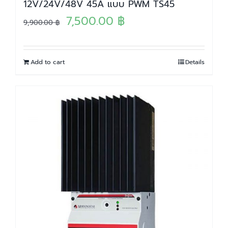
12V/24V/48V 45A แบบ PWM TS45
Original
Current
7,500.00
฿
9,900.00
฿
price
price
was:
is:
Add to cart
Details
9,900.00 ฿.
7,500.00 ฿.