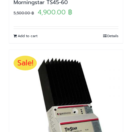
Morningstar TS45-60
Original
Current
4,900.00
฿
5,500.00
฿
price
price
was:
is:
Add to cart
Details
5,500.00 ฿.
4,900.00 ฿.
Sale!