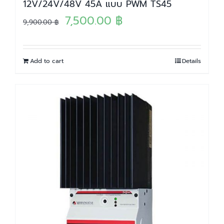
12V/24V/48V 45A แบบ PWM TS45
Original
Current
7,500.00
฿
9,900.00
฿
price
price
was:
is:
Add to cart
Details
9,900.00 ฿.
7,500.00 ฿.