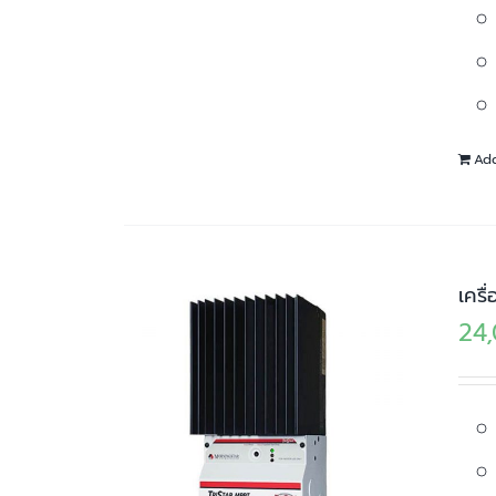
Add
เคร
24