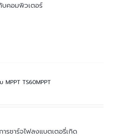
กับคอมพิวเตอร์
 แบบ MPPT TS60MPPT
การชาร์จไฟลงแบตเตอรี่เกิด