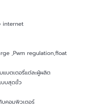
ง internet
harge ,Pwm regulation,float
แบตเตอรี่แต่ละผู้ผลิต
บบสุดขั้ว
กับคอมพิวเตอร์