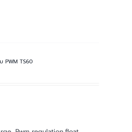
แบบ PWM TS60
harge ,Pwm regulation,float