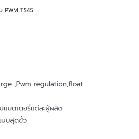
แบบ PWM TS45
harge ,Pwm regulation,float
แบตเตอรี่แต่ละผู้ผลิต
บบสุดขั้ว