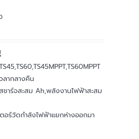
60
่
tar TS45,TS60,TS45MPPT,TS60MPPT
เวลากลางคืน
ะแสชาร์จสะสม Ah,พลังงานไฟฟ้าสะสม
เตอร์วัดกำลังไฟฟ้าแยกห่างออกมา