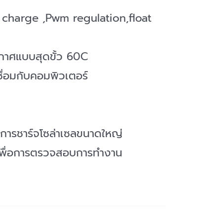
l charge ,Pwm regulation,float
กาศแบบสุดขั้ว 60C
ื่อมกับคอมพิวเตอร์
บการชาร์จโซล่าเซลขนาดใหญ่
เพื่อการตรวจสอบการทำงาน