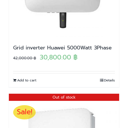
Grid inverter Huawei 5000Watt 3Phase
Original
Current
30,800.00
฿
42,000.00
฿
price
price
was:
is:
Add to cart
Details
42,000.00 ฿.
30,800.00 ฿.
Out of stock
Sale!