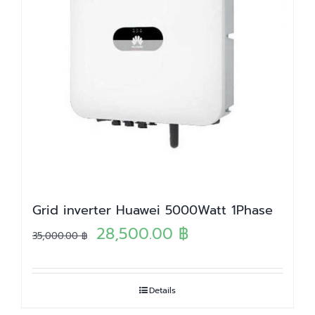
Grid inverter Huawei 5000Watt 1Phase
Original
Current
28,500.00
฿
35,000.00
฿
price
price
was:
is:
Details