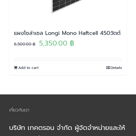
แผงโซล่าเซล Longi Mono Haftcell 450วัตต์
Original
Current
5,350.00
฿
6,500.00
฿
price
price
was:
is:
Add to cart
Details
6,500.00 ฿.
5,350.00 ฿.
เกี่ยวกับเรา
บริษัท เทคตรอน จำกัด ผู้จัดจำหน่ายและให้