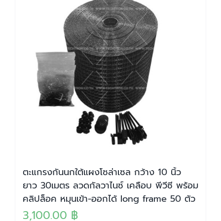
ตะแกรงกันนกใต้แผงโซล่าเซล กว้าง 10 นิ้ว
ยาว 30เมตร ลวดกัลวาไนซ์ เคลือบ พีวีซี พร้อม
คลิปล็อค หมุนเข้า-ออกได้ long frame 50 ตัว
3,100.00
฿