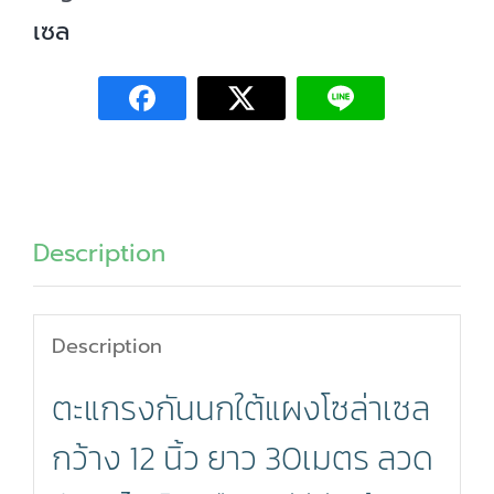
แผง
เซล
โซ
ล่า
เซล
กว้าง
12
Description
นิ้ว
ยาว
Description
30เมตร
ตะแกรงกันนกใต้แผงโซล่าเซล
ลวด
กัล
กว้าง 12 นิ้ว ยาว 30เมตร ลวด
วา