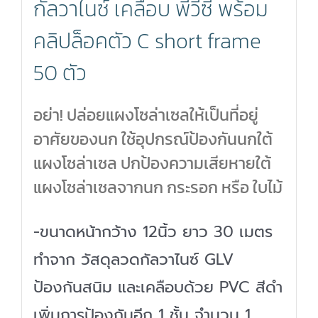
กัลวาไนซ์ เคลือบ พีวีซี พร้อม
ไนซ์
คลิปล็อคตัว C short frame
เคลือบ
50 ตัว
พี
วีซี
อย่า! ปล่อยแผงโซล่าเซลให้เป็นที่อยู่
พร้อม
อาศัยของนก ใช้อุปกรณ์ป้องกันนกใต้
แผงโซล่าเซล ปกป้องความเสียหายใต้
คลิป
แผงโซล่าเซลจากนก กระรอก หรือ ใบไม้
ล็อค
ตัว
-ขนาดหน้ากว้าง 12นิ้ว ยาว 30 เมตร
C
ทำจาก วัสดุลวดกัลวาไนซ์ GLV
short
ป้องกันสนิม และเคลือบด้วย PVC สีดำ
frame
เพิ่มการป้องกันอีก 1 ชั้น จำนวน 1