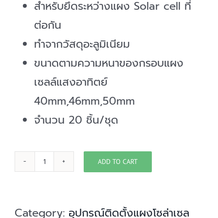
สำหรับยึดระหว่างแผง Solar cell ที่
ต่อกัน
ทำจากวัสดุอะลูมิเนียม
ขนาดตามความหนาของกรอบแผง
เซลล์แสงอาทิตย์
40mm,46mm,50mm
จำนวน 20 ชิ้น/ชุด
ADD TO CART
ชุด
จับ
ยึด
Category:
อุปกรณ์ติดตั้งแผงโซล่าเซล