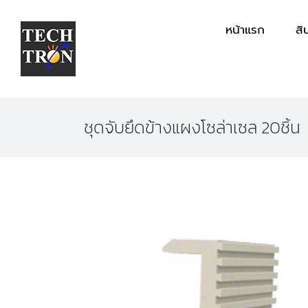
Skip
หน้าแรก
สิ
to
content
ชุดจับยึดข้างแผงโซล่าเซล 20ชิ้น