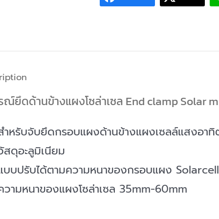
แผง
โซ
ล่า
เซล
20ชิ้น
ription
quantity
รณ์ยึดด้านข้างแผงโซล่าเซล End clamp Solar 
สำหรับจับยึดกรอบแผงด้านข้างแผงเซลล์แสงอาทิต
วัสดุอะลูมิเนียม
แบบปรับได้ตามความหนาของกรอบแผง Solarcell
ความหนาของแผงโซล่าเซล 35mm-60mm