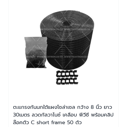
ตะแกรงกันนกใต้แผงโซล่าเซล กว้าง 8 นิ้ว ยาว
30เมตร ลวดกัลวาไนซ์ เคลือบ พีวีซี พร้อมคลิป
ล๊อคตัว C short frame 50 ตัว