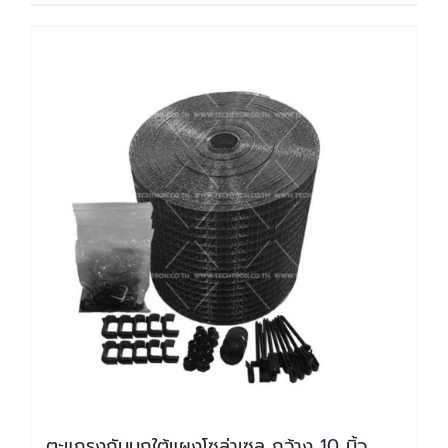
ตะแกรงกันนกใต้แผงโซล่าเซล กว้าง 10 นิ้ว