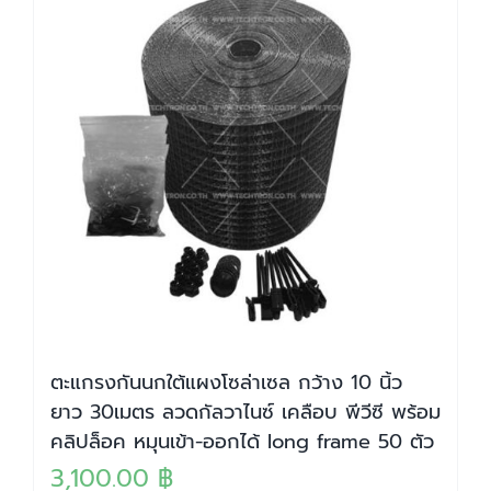
ตะแกรงกันนกใต้แผงโซล่าเซล กว้าง 10 นิ้ว
ยาว 30เมตร ลวดกัลวาไนซ์ เคลือบ พีวีซี พร้อม
คลิปล็อค หมุนเข้า-ออกได้ long frame 50 ตัว
3,100.00
฿